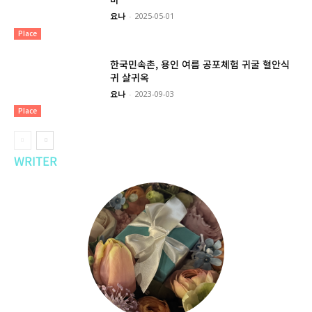
요나
-
2025-05-01
Place
한국민속촌, 용인 여름 공포체험 귀굴 혈안식
귀 살귀옥
요나
-
2023-09-03
Place
WRITER