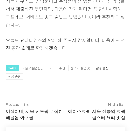
저는 아무래도 첫 방문이고 수줍음이 좀 있는 편이라 신청곡을
써서 제출하진 못했지만, 다음에 가게 된다면 꼭 한번 체험해
고프네요. 서비스도 좋고 술맛도 맛있었던 곳이라 추천하고 싶
습니다.
오늘도 요나타임즈와 함께 해 주셔서 감사합니다. 다음에도 멋
진 공간 소개로 함께하겠습니다!
TAGS
서울 가볼만한곳
데이트 추천
분위기 좋은 곳
감성 술집
선릉 술집
Previous article
Next article
이실이네, 서울 신도림 푸짐한
에이스크랩, 서울 선릉역 크랩
해물찜 아구찜
랍스터 요리 맛집