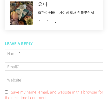
요나
출판 마케터ㆍ네이버 도서 인플루언서
LEAVE A REPLY
Na
Em
We
Save my name, email, and website in this browser for
the next time I comment.