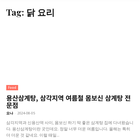
Tag:
닭 요리
Food
용산삼계탕, 삼각지역 여름철 몸보신 삼계탕 전
문점
요나
-
2024-08-05
삼각지역과 신용산역 사이, 몸보신 하기 딱 좋은 삼계탕 집에 다녀왔습니
다. 용산삼계탕이란 곳인데요. 정말 너무 더운 여름입니다. 올해는 특히
더 더운 것 같네요. 이럴 때일...