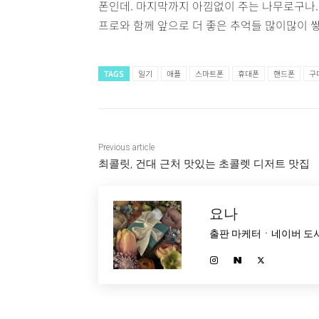
폰인데. 마지막까지 아낌없이 주는 나무로구나. 
프로와 함께 앞으로 더 좋은 추억들 많이많이 
TAGS
일기
애플
스마트폰
휴대폰
핸드폰
구
Previous article
최콜릿, 건대 근처 맛있는 초콜렛 디저트 맛집
요나
출판 마케터ㆍ네이버 도